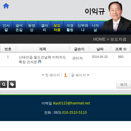
이익규
인사
걸어
동영
갤러
보도
의정
신부와
나의
말
온길
상
리
자료
활동
나
삶
HOME > 보도자료
번호
제목
글쓴이
날짜
조회 수
1
2014.04.10
883
신태인읍 철도건널목 지하차도
관리자
확장 건의문
1
첫 페이지
끝 페이지
쓰기
검색
태그
이메일
ikyu0123@hanmail.net
전화 : 063)
010-2510-5110