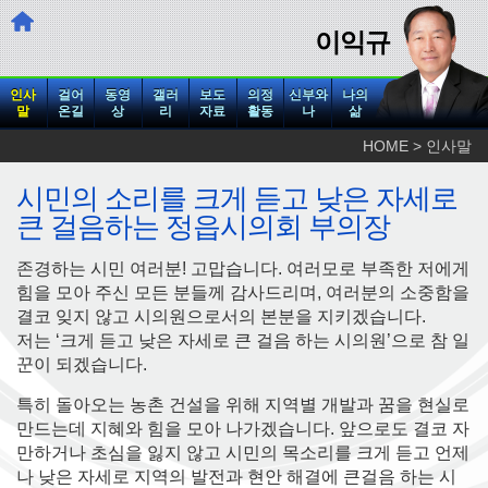
이익규
인사
걸어
동영
갤러
보도
의정
신부와
나의
말
온길
상
리
자료
활동
나
삶
HOME > 인사말
시민의 소리를 크게 듣고 낮은 자세로
큰 걸음하는 정읍시의회 부의장
존경하는 시민 여러분! 고맙습니다. 여러모로 부족한 저에게
힘을 모아 주신 모든 분들께 감사드리며, 여러분의 소중함을
결코 잊지 않고 시의원으로서의 본분을 지키겠습니다.
저는 ‘크게 듣고 낮은 자세로 큰 걸음 하는 시의원’으로 참 일
꾼이 되겠습니다.
특히 돌아오는 농촌 건설을 위해 지역별 개발과 꿈을 현실로
만드는데 지혜와 힘을 모아 나가겠습니다. 앞으로도 결코 자
만하거나 초심을 잃지 않고 시민의 목소리를 크게 듣고 언제
나 낮은 자세로 지역의 발전과 현안 해결에 큰걸음 하는 시