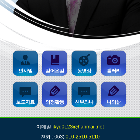
인사말
걸어온길
동영상
갤러리
보도자료
의정활동
신부와나
나의삶
이메일
ikyu0123@hanmail.net
전화 : 063)
010-2510-5110