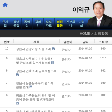
이익규
인사
걸어
동영
갤러
보도
의정
신부와
나의
말
온길
상
리
자료
활동
나
삶
HOME > 의정활동
번호
제목
글쓴이
날짜
조회 수
10
2014.04.10
990
정읍시 입양가정 지원 조례
관리자
9
2014.04.10
1013
정읍시 사무의 민간위탁촉진
관리자
및 관리조례 일부개정조례
8
2014.04.10
992
정읍시 건축조례 일부개정조례
관리자
7
2014.04.10
989
정읍시 농촌용수구역 관리에
관리자
관한 조례
6
2014.04.10
1103
정읍시 가축분뇨의 관리 및 이
관리자
용에 관한 조례 일부개정조례
5
2014.04.10
959
정읍시 새마을운동조직 육성