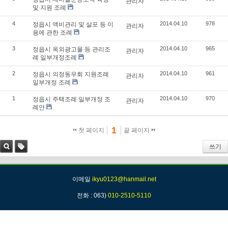
관리자
및 지원 조례
4
2014.04.10
978
정읍시 액비관리 및 살포 등 이
관리자
용에 관한 조례
3
2014.04.10
965
정읍시 옥외광고물 등 관리조
관리자
례 일부개정조례
2
2014.04.10
961
정읍시 의정동우회 지원조례
관리자
일부개정 조례
1
2014.04.10
970
정읍시 주택조례 일부개정 조
관리자
례안
1
첫 페이지
끝 페이지
쓰기
검색
태그
이메일
ikyu0123@hanmail.net
전화 : 063)
010-2510-5110