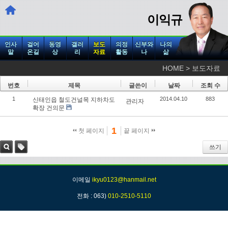
이익규
인사
걸어
동영
갤러
보도
의정
신부와
나의
말
온길
상
리
자료
활동
나
삶
HOME > 보도자료
번호
제목
글쓴이
날짜
조회 수
1
2014.04.10
883
신태인읍 철도건널목 지하차도
관리자
확장 건의문
1
첫 페이지
끝 페이지
쓰기
검색
태그
이메일
ikyu0123@hanmail.net
전화 : 063)
010-2510-5110