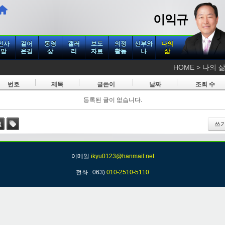
이익규
인사
걸어
동영
갤러
보도
의정
신부와
나의
말
온길
상
리
자료
활동
나
삶
HOME > 나의 
번호
제목
글쓴이
날짜
조회 수
등록된 글이 없습니다.
쓰
색
태그
이메일
ikyu0123@hanmail.net
전화 : 063)
010-2510-5110