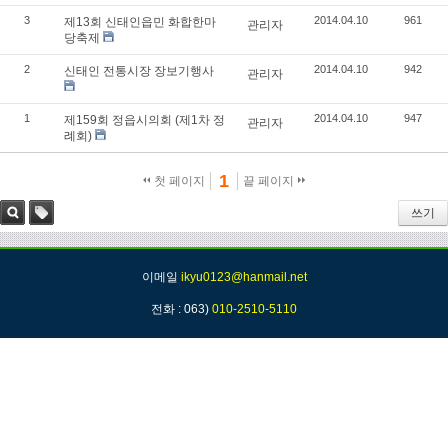
3
2014.04.10
961
제13회 신태인읍민 화합한마
관리자
당축제
2
2014.04.10
942
신태인 전통시장 장보기행사
관리자
1
2014.04.10
947
제159회 정읍시의회 (제1차 정
관리자
례회)
1
첫 페이지
끝 페이지
쓰기
검색
태그
이메일
ikyu0123@hanmail.net
전화 : 063)
010-2510-5110