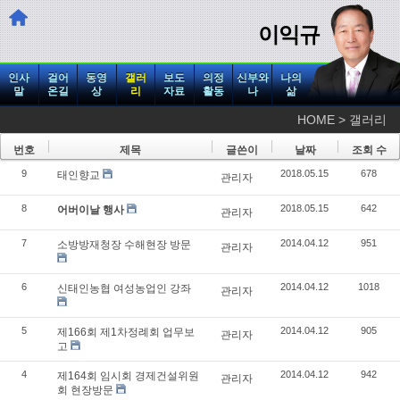
이익규
인사
걸어
동영
갤러
보도
의정
신부와
나의
말
온길
상
리
자료
활동
나
삶
HOME > 갤러리
번호
제목
글쓴이
날짜
조회 수
9
2018.05.15
678
태인향교
관리자
8
2018.05.15
642
어버이날 행사
관리자
7
2014.04.12
951
소방방재청장 수해현장 방문
관리자
6
2014.04.12
1018
신태인농협 여성농업인 강좌
관리자
5
2014.04.12
905
제166회 제1차정례회 업무보
관리자
고
4
2014.04.12
942
제164회 임시회 경제건설위원
관리자
회 현장방문