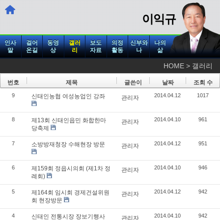
이익규
인사
걸어
동영
갤러
보도
의정
신부와
나의
말
온길
상
리
자료
활동
나
삶
HOME > 갤러리
번호
제목
글쓴이
날짜
조회 수
9
2014.04.12
1017
신태인농협 여성농업인 강좌
관리자
8
2014.04.10
961
제13회 신태인읍민 화합한마
관리자
당축제
7
2014.04.12
951
소방방재청장 수해현장 방문
관리자
6
2014.04.10
946
제159회 정읍시의회 (제1차 정
관리자
례회)
5
2014.04.12
942
제164회 임시회 경제건설위원
관리자
회 현장방문
4
2014.04.10
942
신태인 전통시장 장보기행사
관리자