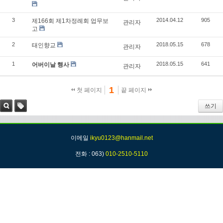
3
2014.04.12
905
제166회 제1차정례회 업무보
관리자
고
2
2018.05.15
678
태인향교
관리자
1
2018.05.15
641
어버이날 행사
관리자
1
첫 페이지
끝 페이지
쓰기
검색
태그
이메일
ikyu0123@hanmail.net
전화 : 063)
010-2510-5110