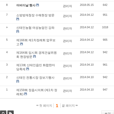
8
2018.05.15
642
어버이날 행사
관리자
7
2014.04.12
951
소방방재청장 수해현장 방문
관리자
»
2014.04.12
1018
신태인농협 여성농업인 강좌
관리자
5
2014.04.12
905
제166회 제1차정례회 업무보
관리자
고
4
2014.04.12
942
제164회 임시회 경제건설위원
관리자
회 현장방문
3
2014.04.10
961
제13회 신태인읍민 화합한마
관리자
당축제
2
2014.04.10
942
신태인 전통시장 장보기행사
관리자
1
2014.04.10
947
제159회 정읍시의회 (제1차 정
관리자
례회)
1
첫 페이지
끝 페이지
쓰기