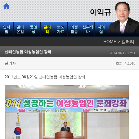
이익규
인사
걸어
동영
갤러
보도
의정
신부와
나의
말
온길
상
리
자료
활동
나
삶
HOME > 갤러리
신태인농협 여성농업인 강좌
2014.04.12 17:11
관리자
조회 수:1018
2011년도 06월21일 신태인농협 여성농업인 강좌