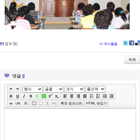
첨부 [
1
]
이 게시물을
Tw
Fa
De
itte
ce
lici
r
bo
ou
목록
ok
s
댓글
0
»
편
집
확장 컴포넌트
HTML 편집기
도
구
모
음
건