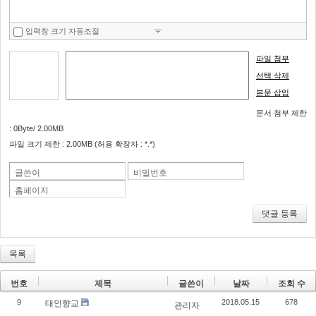
너
뛰
입력창 크기 자동조절
기
파일 첨부
선택 삭제
본문 삽입
문서 첨부 제한
: 0Byte/ 2.00MB
파일 크기 제한 : 2.00MB (허용 확장자 : *.*)
글쓴이
비밀번호
홈페이지
댓글 등록
목록
번호
제목
글쓴이
날짜
조회 수
9
2018.05.15
678
태인향교
관리자