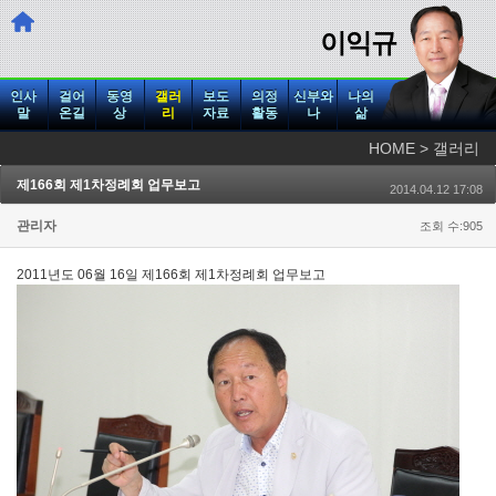
이익규
인사
걸어
동영
갤러
보도
의정
신부와
나의
말
온길
상
리
자료
활동
나
삶
HOME > 갤러리
제166회 제1차정례회 업무보고
2014.04.12 17:08
관리자
조회 수:905
2011년도 06월 16일 제166회 제1차정례회 업무보고