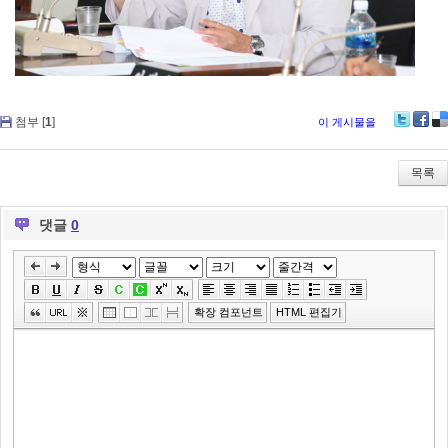
첨부 [
1
]
이 게시물을
Tw
Fa
De
itte
ce
lici
r
bo
ou
목록
ok
s
댓글
0
»
편
집
확장 컴포넌트
HTML 편집기
도
구
모
음
건
너