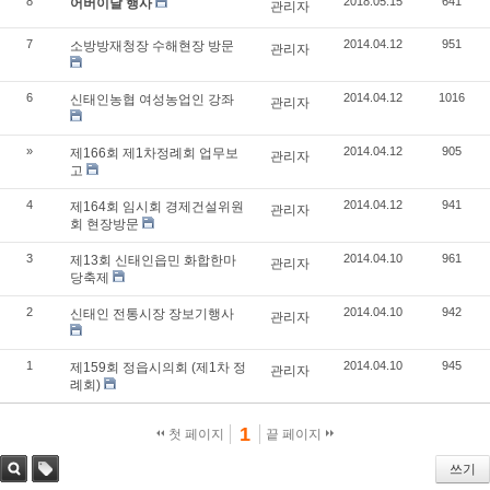
8
2018.05.15
641
어버이날 행사
관리자
7
2014.04.12
951
소방방재청장 수해현장 방문
관리자
6
2014.04.12
1016
신태인농협 여성농업인 강좌
관리자
»
2014.04.12
905
제166회 제1차정례회 업무보
관리자
고
4
2014.04.12
941
제164회 임시회 경제건설위원
관리자
회 현장방문
3
2014.04.10
961
제13회 신태인읍민 화합한마
관리자
당축제
2
2014.04.10
942
신태인 전통시장 장보기행사
관리자
1
2014.04.10
945
제159회 정읍시의회 (제1차 정
관리자
례회)
1
첫 페이지
끝 페이지
쓰기