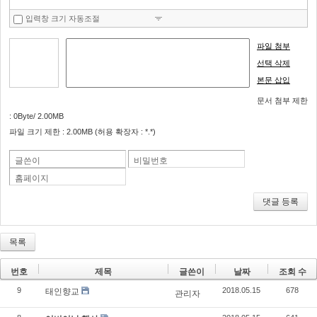
뛰
입력창 크기 자동조절
기
파일 첨부
선택 삭제
본문 삽입
문서 첨부 제한
: 0Byte/ 2.00MB
파일 크기 제한 : 2.00MB (허용 확장자 : *.*)
글쓴이
비밀번호
홈페이지
댓글 등록
목록
번호
제목
글쓴이
날짜
조회 수
9
2018.05.15
678
태인향교
관리자