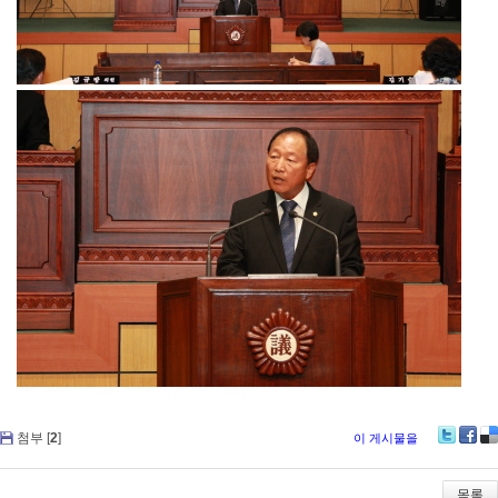
첨부 [
2
]
이 게시물을
Tw
Fa
De
itte
ce
lici
r
bo
ou
목록