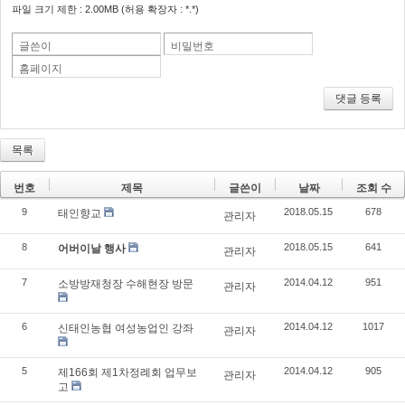
파일 크기 제한 : 2.00MB (허용 확장자 : *.*)
글쓴이
비밀번호
홈페이지
댓글 등록
목록
번호
제목
글쓴이
날짜
조회 수
9
2018.05.15
678
태인향교
관리자
8
2018.05.15
641
어버이날 행사
관리자
7
2014.04.12
951
소방방재청장 수해현장 방문
관리자
6
2014.04.12
1017
신태인농협 여성농업인 강좌
관리자
5
2014.04.12
905
제166회 제1차정례회 업무보
관리자
고