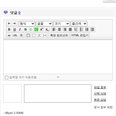
ok
s
댓글
0
»
편
집
확장 컴포넌트
HTML 편집기
도
구
모
음
건
너
뛰
입력창 크기 자동조절
기
파일 첨부
선택 삭제
본문 삽입
문서 첨부 제한
: 0Byte/ 2.00MB