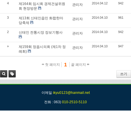
4
2014.04.12
942
제164회 임시회 경제건설위원
관리자
회 현장방문
3
2014.04.10
961
제13회 신태인읍민 화합한마
관리자
당축제
2
2014.04.10
942
신태인 전통시장 장보기행사
관리자
»
2014.04.10
947
제159회 정읍시의회 (제1차 정
관리자
례회)
1
첫 페이지
끝 페이지
쓰기
검색
태그
이메일
ikyu0123@hanmail.net
전화 : 063)
010-2510-5110