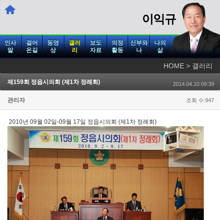
이익규
인사
걸어
동영
갤러
보도
의정
신부와
나의
말
온길
상
리
자료
활동
나
삶
HOME > 갤러리
제159회 정읍시의회 (제1차 정례회)
2014.04.10 09:39
관리자
조회 수:947
2010년 09월 02일-09월 17일 정읍시의회 (제1차 정례회)