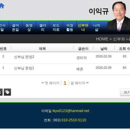
이익규
인사
걸어
동영
갤러
보도
의정
신부와
나의
말
온길
상
리
자료
활동
나
삶
HOME > 신부와 
번호
제목
글쓴이
날짜
조회 
2
2026.02.09
93
신부님 문장2
관리자
1
2026.02.09
84
신부님 문장1
예촌
1
첫 페이지
끝 페이지
쓰
색
태그
이메일
ikyu0123@hanmail.net
전화 : 063)
010-2510-5110