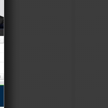
나
수
기