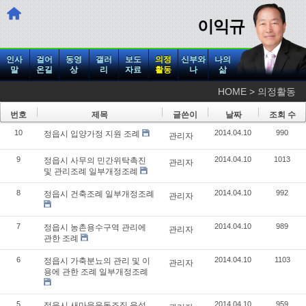
이익규
인사
걸어
동영
갤러
보도
의정
신부와
나의
말
온길
상
리
자료
활동
나
삶
HOME > 의정활동
번호
제목
글쓴이
날짜
조회 수
10
2014.04.10
990
정읍시 입양가정 지원 조례
관리자
9
2014.04.10
1013
정읍시 사무의 민간위탁촉진
관리자
및 관리조례 일부개정조례
8
2014.04.10
992
정읍시 건축조례 일부개정조례
관리자
7
2014.04.10
989
정읍시 농촌용수구역 관리에
관리자
관한 조례
6
2014.04.10
1103
정읍시 가축분뇨의 관리 및 이
관리자
용에 관한 조례 일부개정조례
5
2014.04.10
959
정읍시 새마을운동조직 육성