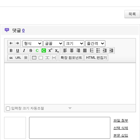
Tw
Fa
De
itte
ce
lici
r
bo
ou
목록
ok
s
댓글
0
»
편
집
확장 컴포넌트
HTML 편집기
도
구
모
음
건
너
뛰
입력창 크기 자동조절
기
파일 첨부
선택 삭제
본문 삽입