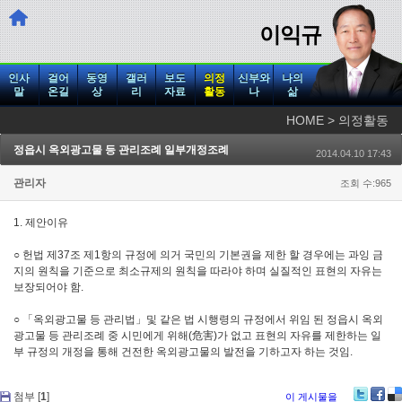
이익규
인사
걸어
동영
갤러
보도
의정
신부와
나의
말
온길
상
리
자료
활동
나
삶
HOME > 의정활동
정읍시 옥외광고물 등 관리조례 일부개정조례
2014.04.10 17:43
관리자
조회 수:965
1. 제안이유
○ 헌법 제37조 제1항의 규정에 의거 국민의 기본권을 제한 할 경우에는 과잉 금
지의 원칙을 기준으로 최소규제의 원칙을 따라야 하며 실질적인 표현의 자유는
보장되어야 함.
○ 「옥외광고물 등 관리법」및 같은 법 시행령의 규정에서 위임 된 정읍시 옥외
광고물 등 관리조례 중 시민에게 위해(危害)가 없고 표현의 자유를 제한하는 일
부 규정의 개정을 통해 건전한 옥외광고물의 발전을 기하고자 하는 것임.
첨부 [
1
]
이 게시물을