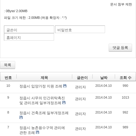
문서 첨부 제한
: 0Byte/ 2.00MB
파일 크기 제한 : 2.00MB (허용 확장자 : *.*)
글쓴이
비밀번호
홈페이지
댓글 등록
목록
번호
제목
글쓴이
날짜
조회 수
10
2014.04.10
990
정읍시 입양가정 지원 조례
관리자
9
2014.04.10
1013
정읍시 사무의 민간위탁촉진
관리자
및 관리조례 일부개정조례
8
2014.04.10
992
정읍시 건축조례 일부개정조례
관리자
7
2014.04.10
989
정읍시 농촌용수구역 관리에
관리자
관한 조례