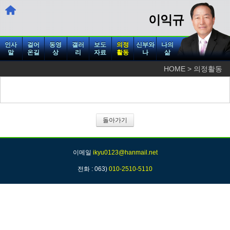
이익규
인사
걸어
동영
갤러
보도
의정
신부와
나의
말
온길
상
리
자료
활동
나
삶
HOME > 의정활동
돌아가기
이메일
ikyu0123@hanmail.net
전화 : 063)
010-2510-5110